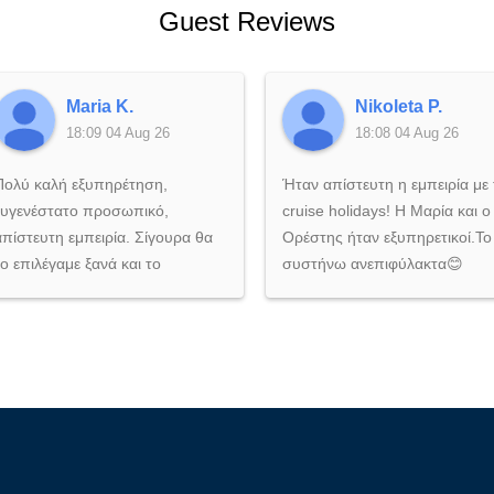
Guest Reviews
Maria K.
Nikoleta P.
18:09 04 Aug 26
18:08 04 Aug 26
Πολύ καλή εξυπηρέτηση,
Ήταν απίστευτη η εμπειρία με 
ευγενέστατο προσωπικό,
cruise holidays! Η Μαρία και ο
απίστευτη εμπειρία. Σίγουρα θα
Ορέστης ήταν εξυπηρετικοί.Το
το επιλέγαμε ξανά και το
συστήνω ανεπιφύλακτα😊
συστήνουμε ανεπιφύλακτα σε
όποιον θέλει να ζήσει μια
αξέχαστη εμπειρία στη θάλασσα!