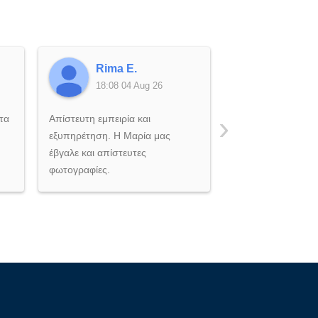
Rima E.
Dimitra
18:08 04 Aug 26
18:07 04
›
τα
Απίστευτη εμπειρία και
Η καλύτερη εμπειρ
εξυπηρέτηση. Η Μαρία μας
Άψογη εξυπηρέτη
έβγαλε και απίστευτες
ευγενέστατο προσ
φωτογραφίες.
πολύ ευχάριστο!