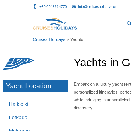
+30 6948364770
info@cruisesholidays.gr
Cr
Cruises Holidays
»
Yachts
Yachts in 
Embark on a luxury yacht rent
Yacht Location
personalized itineraries, perfe
while indulging in unparallele
Halkidiki
discovery.
Lefkada